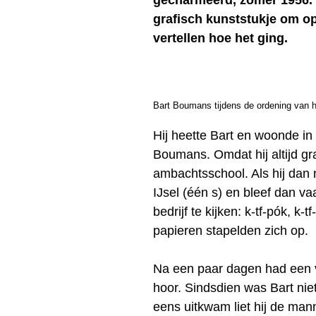
gecharmeerd, zomer 1956. Oo
grafisch kunststukje om op 
vertellen hoe het ging.
Bart Boumans tijdens de ordening van he
Hij heette Bart en woonde in
Boumans. Omdat hij altijd gr
ambachtsschool. Als hij dan 
IJsel (één s) en bleef dan 
bedrijf te kijken: k-tf-pók, k
papieren stapelden zich op.
Na een paar dagen had een 
hoor. Sindsdien was Bart nie
eens uitkwam liet hij de man