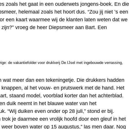
ies zoals het gaat in een ouderwets jongens-boek. En die
smeer, helemaal zoals het hoort dus. “Zou jij niet ’s een
or een kaart waarmee wij de klanten laten weten dat we
 zijn?” vroeg de heer Diepsmeer aan Bart. Een
rige: de vakantiefolder voor drukkerij De IJsel met ingebouwde verrassing,
n wat meer dan een tekeningetje. Die drukkers hadden
 te knappen, al het vouw- en prutswerk met de hand. Het
t, staand model, voorblad korter dan het achterblad.
en duik neemt in het blauwe water van het
k. “Wij duiken even onder op 28 juli,” stond er bij.
trok je daarmee een vrolijk hoofd door een gleuf in het
 weer boven water op 15 augustus,” las men daar. Nog