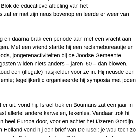
Blok de educatieve afdeling van het
t er met zijn neus bovenop en leerde er weer van
aag en daarna brak een periode aan met een vracht aan
en. Met een vriend startte hij een reclamebureautje en
joods, jongerenactiviteiten bij de Joodse Gemeente
gasten wilden niets anders – jaren ’60 – dan blowen,
oud een (illegale) hasjkelder voor ze in. Hij neusde een
demie; tegelijkertijd organiseerde hij symposia met joden
 er uit, vond hij. Israël trok en Boumans zat een jaar in
st allerlei andere karweien, tekenles. Vandaar trok hij
 heel Europa door, voor en achter het IJzeren Gordijn,
in Holland vond hij een brief van De IJsel: je wou toch zo