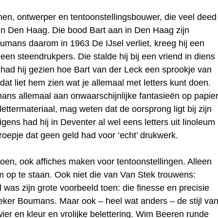
en, ontwerper en tentoonstellingsbouwer, die veel deed
 Den Haag. Die bood Bart aan in Den Haag zijn
umans daarom in 1963 De IJsel verliet, kreeg hij een
en steendrukpers. Die stalde hij bij een vriend in diens
ef had hij gezien hoe Bart van der Leck een sprookje van
t liet hem zien wat je allemaal met letters kunt doen.
ans allemaal aan onwaarschijnlijke fantasieën op papie
 lettermateriaal, mag weten dat de oorsprong ligt bij zijn
ens had hij in Deventer al wel eens letters uit linoleum
oepje dat geen geld had voor ‘echt’ drukwerk.
doen, ook affiches maken voor tentoonstellingen. Alleen
 op te staan. Ook niet die van Van Stek trouwens:
l was zijn grote voorbeeld toen: die finesse en precisie
eker Boumans. Maar ook – heel wat anders – de stijl va
ier en kleur en vrolijke belettering. Wim Beeren runde