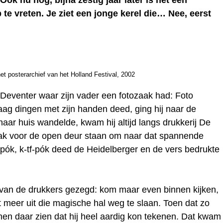
k nu nog, bijna zestig jaar later is het een
te vreten. Je ziet een jonge kerel die… Nee, eerst
t posterarchief van het Holland Festival, 2002
 Deventer waar zijn vader een fotozaak had: Foto
aag dingen met zijn handen deed, ging hij naar de
naar huis wandelde, kwam hij altijd langs drukkerij De
vaak voor de open deur staan om naar dat spannende
-tf-pók, k-tf-pók deed de Heidelberger en de vers bedrukte
van de drukkers gezegd: kom maar even binnen kijken,
t meer uit die magische hal weg te slaan. Toen dat zo
nen daar zien dat hij heel aardig kon tekenen. Dat kwam