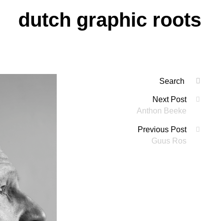
dutch graphic roots
Search
SEAR
for:
Berichtennaviga
Next Post
'
Anthon Beeke
Previous Post
Guus Ros