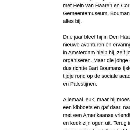
met Hein van Haaren en Cor 
Gemeentemuseum. Boumans za
alles bij.
Drie jaar bleef hij in Den H
nieuwe avonturen en ervaring
in Amsterdam hielp hij, zelf 
organiseren. Maar die jonge 
dus richtte Bart Boumans ijsk
tijdje rond op de sociale aca
en Palestijnen.
Allemaal leuk, maar hij moest
een kibboets en gaf daar, naa
met een Amerikaanse vriendin
en keek zijn ogen uit. Terug 