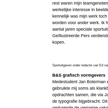
rest waren mijn teamgenote
werkelijke interesse in beeld
kennelijk was mijn werk toc
worden voor ander werk. Ik 
aantal jaren speciale sportu
Geïllustreerde Pers verdiende
kopen.
Sportuitgaven onder redactie van Ed va
B&S grafisch vormgevers
Medestudent Jan Boterman en
gebruikte mij soms als klank
opdrachten samen, die via J
de typografie bijgebracht. Di
gedurende de vierjarige vak