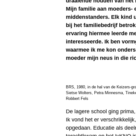
draaiende houden van het b
Mijn familie aan moeders-
middenstanders. Elk kind u
bij het familiebedrijf betr
ervaring hiermee leerde me
interesseerde. Ik ben vorm
waarmee ik me kon ondersc
moeder mijn neus in die r
BRS, 1980, in de hal van de Keizers-gr
Sietse Wolters, Petra Minnesma, Tinek
Robbert Fels
De lagere school ging prima
Ik vond het er verschrikkelijk
opgedaan. Educatie als deel
terechtkwam op het IvKNO in