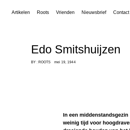
Skip
Artikelen
Roots
Vrienden
Nieuwsbrief
Contact
to
content
Edo Smitshuijzen
BY :
ROOTS
mei 19, 1944
In een middenstandsgezin l
weinig tijd voor hoogdrave