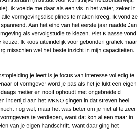
e). Ik voelde me daar als een vis in het water, zeker in
t alle vormgevingsdisciplines te maken kreeg. Ik vond ze
 spannend. Aan het eind van het eerste jaar raadde Jan
ormgeving als vervolgstudie te kiezen. Piet Klaasse vond
te keuze. Ik koos uiteindelijk voor gebonden grafiek maar
g misschien wel het beste inzicht in mijn capaciteiten.
topleiding je leert is je focus van interesse volledig te
aar of vormgever word je pas als het je lukt een eigen
ledaags metier en nooit ophoudt met ongebreideld
ren indertijd aan het IvKNO gingen in dat streven heel
cht nog wel, maar het was beter om je niet al te zeer
 vormgevers te verdiepen, want dat kon alleen maar in
elen van je eigen handschrift. Want daar ging het