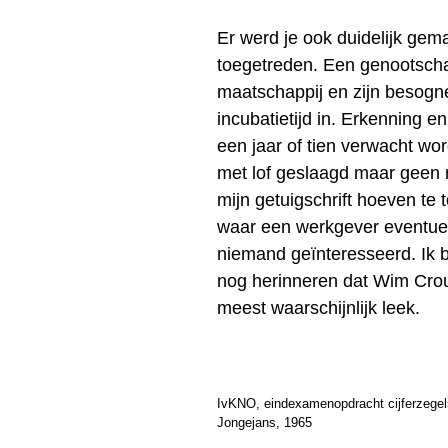
Er werd je ook duidelijk gem
toegetreden. Een genootscha
maatschappij en zijn besogn
incubatietijd in. Erkenning 
een jaar of tien verwacht wor
met lof geslaagd maar geen 
mijn getuigschrift hoeven te 
waar een werkgever eventueel
niemand geïnteresseerd. Ik b
nog herinneren dat Wim Crouw
meest waarschijnlijk leek.
IvKNO, eindexamenopdracht cijferzegels
Jongejans, 1965