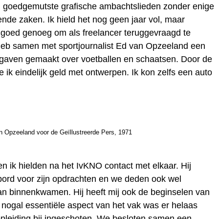
n goedgemutste grafische ambachtslieden zonder enige
ende zaken. Ik hield het nog geen jaar vol, maar
h goed genoeg om als freelancer teruggevraagd te
heb samen met sportjournalist Ed van Opzeeland een
itgaven gemaakt over voetballen en schaatsen. Door de
 ik eindelijk geld met ontwerpen. Ik kon zelfs een auto
n Opzeeland voor de Geïllustreerde Pers, 1971
 ik hielden na het IvKNO contact met elkaar. Hij
bord voor zijn opdrachten en we deden ook wel
an binnenkwamen. Hij heeft mij ook de beginselen van
t nogal essentiële aspect van het vak was er helaas
opleiding bij ingeschoten. We besloten samen een