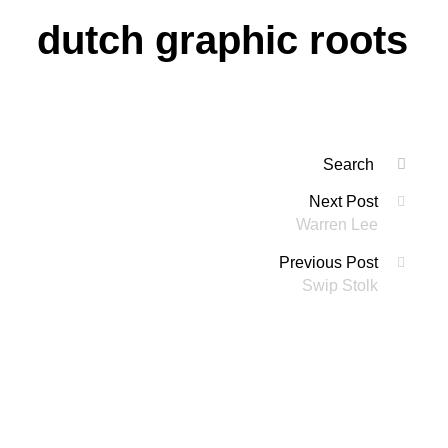
dutch graphic roots
Search
SEAR
for:
Berichtennaviga
Next Post
'
Warren Lee
Previous Post
Swip Stolk