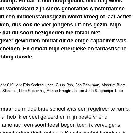
edrijf. En dat is een hoop gedoe, elke dag weer.
 en vaderskant zijn sinds generaties Amsterdamse
it een middenstandsgezin wordt vroeg of laat actief
okken, dus ook de vier jongens uit ons gezin. Mijn
 dat dit soort bezigheden me totaal niet
gever geworden omdat dit de enige capaciteit was
heiden. En omdat mijn energieke en fantastische
ichting duwde.
acht 610: vlnr Edo Smitshuijzen, Guus Ros, Jan Brinkman, Margriet Blom,
e Stevens, Niko Spelbrink, Marise Knegtmans en John Stegmeijer. Foto
, maar de middelbare school was een regelrechte ramp.
, al heb ik er veel geleerd en mijn beste vriend
name aan een soort feest begon toen ik vervolgens
 Amsterdam (Instituut voor Kunstnijverheidsonderwijs,