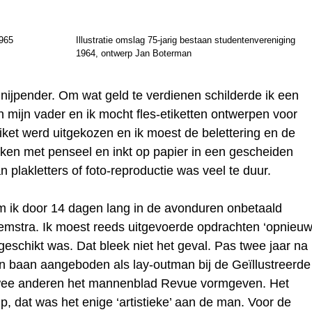
1965
Illustratie omslag 75-jarig bestaan studentenvereniging
1964, ontwerp Jan Boterman
ijpender. Om wat geld te verdienen schilderde ik een
 mijn vader en ik mocht fles-etiketten ontwerpen voor
iket werd uitgekozen en ik moest de belettering en de
maken met penseel en inkt op papier in een gescheiden
 plakletters of foto-reproductie was veel te duur.
am ik door 14 dagen lang in de avonduren onbetaald
Hiemstra. Ik moest reeds uitgevoerde opdrachten ‘opnieu
geschikt was. Dat bleek niet het geval. Pas twee jaar na
n baan aangeboden als lay-outman bij de Geïllustreerde
wee anderen het mannenblad Revue vormgeven. Het
p, dat was het enige ‘artistieke’ aan de man. Voor de