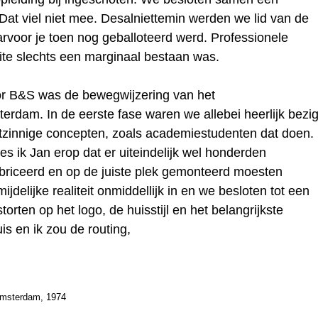
at viel niet mee. Desalniettemin werden we lid van de
voor je toen nog geballoteerd werd. Professionele
eite slechts een marginaal bestaan was.
or B&S was de bewegwijzering van het
terdam. In de eerste fase waren we allebei heerlijk bezi
itzinnige concepten, zoals academiestudenten dat doen.
ik Jan erop dat er uiteindelijk wel honderden
briceerd en op de juiste plek gemonteerd moesten
delijke realiteit onmiddellijk in en we besloten tot een
orten op het logo, de huisstijl en het belangrijkste
is en ik zou de routing,
Amsterdam, 1974