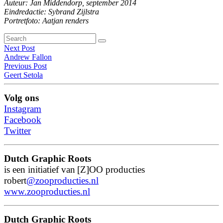
Auteur:
Jan Middendorp
, september 201
4
Eindredactie: Sybrand Zijlstra
Portretfoto: Aatjan renders
Search
Search
for:
Berichtennavigatie
Next Post
'
Andrew Fallon
Previous Post
Geert Setola
Volg ons
Instagram
Facebook
Twitter
Dutch Graphic Roots
is een initiatief van
[Z]OO producties
robert
@zooproducties.nl
www.zooproducties.nl
Dutch Graphic Roots