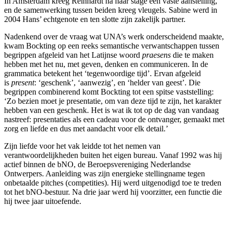
In Amsterdam kreeg Reinhardt na haar stage een vaste aanstelling,
en de samenwerking tussen beiden kreeg vleugels. Sabine werd in
2004 Hans’ echtgenote en ten slotte zijn zakelijk partner.
Nadenkend over de vraag wat UNA’s werk onderscheidend maakte,
kwam Bockting op een reeks semantische verwantschappen tussen
begrippen afgeleid van het Latijnse woord
praesens
die te maken
hebben met het nu, met geven, denken en communiceren. In de
grammatica betekent het ‘tegenwoordige tijd’. Ervan afgeleid
is
present
: ‘geschenk’, ‘aanwezig’, en ‘helder van geest’. Die
begrippen combinerend komt Bockting tot een spitse vaststelling:
‘Zo bezien moet je presentatie, om van deze tijd te zijn, het karakter
hebben van een geschenk. Het is wat ik tot op de dag van vandaag
nastreef: presentaties als een cadeau voor de ontvanger, gemaakt met
zorg en liefde en dus met aandacht voor elk detail.’
Zijn liefde voor het vak leidde tot het nemen van
verantwoordelijkheden buiten het eigen bureau. Vanaf 1992 was hij
actief binnen de bNO, de Beroepsvereniging Nederlandse
Ontwerpers. Aanleiding was zijn energieke stellingname tegen
onbetaalde pitches (competities). Hij werd uitgenodigd toe te treden
tot het bNO-bestuur. Na drie jaar werd hij voorzitter, een functie die
hij twee jaar uitoefende.