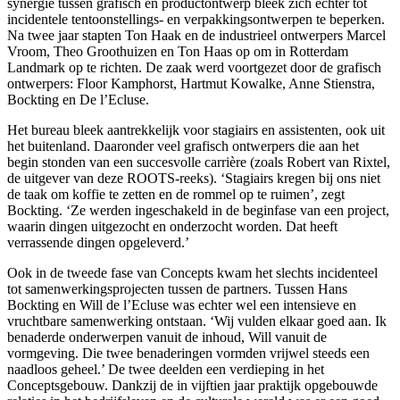
synergie tussen grafisch en productontwerp bleek zich echter tot
incidentele tentoonstellings- en verpakkingsontwerpen te beperken.
Na twee jaar stapten Ton Haak en de industrieel ontwerpers Marcel
Vroom, Theo Groothuizen en Ton Haas op om in Rotterdam
Landmark op te richten. De zaak werd voortgezet door de grafisch
ontwerpers: Floor Kamphorst, Hartmut Kowalke, Anne Stienstra,
Bockting en De l’Ecluse.
Het bureau bleek aantrekkelijk voor stagiairs en assistenten, ook uit
het buitenland. Daaronder veel grafisch ontwerpers die aan het
begin stonden van een succesvolle carrière (zoals Robert van Rixtel,
de uitgever van deze ROOTS-reeks). ‘Stagiairs kregen bij ons niet
de taak om koffie te zetten en de rommel op te ruimen’, zegt
Bockting. ‘Ze werden ingeschakeld in de beginfase van een project,
waarin dingen uitgezocht en onderzocht worden. Dat heeft
verrassende dingen opgeleverd.’
Ook in de tweede fase van Concepts kwam het slechts incidenteel
tot samenwerkingsprojecten tussen de partners. Tussen Hans
Bockting en Will de l’Ecluse was echter wel een intensieve en
vruchtbare samenwerking ontstaan. ‘Wij vulden elkaar goed aan. Ik
benaderde onderwerpen vanuit de inhoud, Will vanuit de
vormgeving. Die twee benaderingen vormden vrijwel steeds een
naadloos geheel.’ De twee deelden een verdieping in het
Conceptsgebouw. Dankzij de in vijftien jaar praktijk opgebouwde