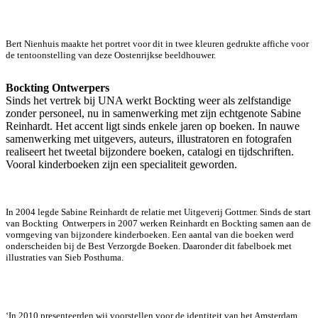
Bert Nienhuis maakte het portret voor dit in twee kleuren gedrukte affiche voor
de tentoonstelling van deze Oostenrijkse beeldhouwer.
Bockting Ontwerpers
Sinds het vertrek bij UNA werkt Bockting weer als zelfstandige
zonder personeel, nu in samenwerking met zijn echtgenote Sabine
Reinhardt. Het accent ligt sinds enkele jaren op boeken. In nauwe
samenwerking met uitgevers, auteurs, illustratoren en fotografen
realiseert het tweetal bijzondere boeken, catalogi en tijdschriften.
Vooral kinderboeken zijn een specialiteit geworden.
In 2004 legde Sabine Reinhardt de relatie met Uitgeverij Gottmer. Sinds de start
van Bockting Ontwerpers in 2007 werken Reinhardt en Bockting samen aan de
vormgeving van bijzondere kinderboeken. Een aantal van die boeken werd
onderscheiden bij de Best Verzorgde Boeken. Daaronder dit fabelboek met
illustraties van Sieb Posthuma.
‘In 2010 presenteerden wij voorstellen voor de identiteit van het Amsterdam