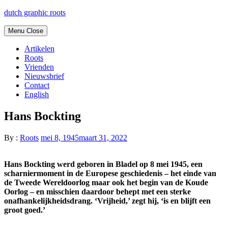
Skip
dutch graphic roots
to
content
Menu
Close
Artikelen
Roots
Vrienden
Nieuwsbrief
Contact
English
Hans Bockting
By :
Roots
mei 8, 1945
maart 31, 2022
Hans Bockting werd geboren in Bladel op 8 mei 1945, een
scharniermoment in de Europese geschiedenis – het einde van
de Tweede Wereldoorlog maar ook het begin van de Koude
Oorlog – en misschien daardoor behept met een sterke
onafhankelijkheidsdrang. ‘Vrijheid,’ zegt hij, ‘is en blijft een
groot goed.’