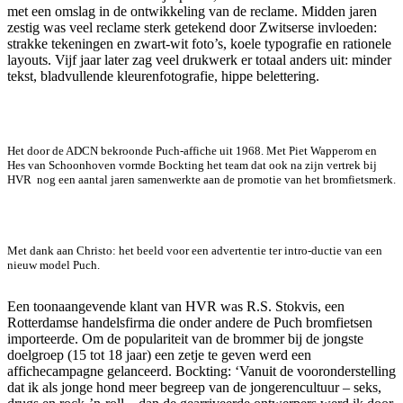
met een omslag in de ontwikkeling van de reclame. Midden jaren
zestig was veel reclame sterk getekend door Zwitserse invloeden:
strakke tekeningen en zwart-wit foto’s, koele typografie en rationele
layouts. Vijf jaar later zag veel drukwerk er totaal anders uit: minder
tekst, bladvullende kleurenfotografie, hippe belettering.
Het door de ADCN bekroonde Puch-affiche uit 1968. Met Piet Wapperom en
Hes van Schoonhoven vormde Bockting het team dat ook na zijn vertrek bij
HVR nog een aantal jaren samenwerkte aan de promotie van het bromfietsmerk.
Met dank aan Christo: het beeld voor een advertentie ter intro-ductie van een
nieuw model Puch.
Een toonaangevende klant van HVR was R.S. Stokvis, een
Rotterdamse handelsfirma die onder andere de Puch bromfietsen
importeerde. Om de populariteit van de brommer bij de jongste
doelgroep (15 tot 18 jaar) een zetje te geven werd een
affichecampagne gelanceerd. Bockting: ‘Vanuit de vooronderstelling
dat ik als jonge hond meer begreep van de jongerencultuur – seks,