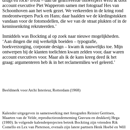
drugs en rock-’n-roll – dan de gearriveerde ontwerpers werd ik door
account executive Piet Wapperom samen met fotograaf Hes van
Schoonhoven aan het werk gezet. We verkeerden in de kring rond
modeontwerpers Puck en Hans; daar haalden we de kledingstukken
vandaan voor de fotomodellen, die we van de straat plukten of in de
kennissenkring rekruteerden.’
Inmiddels was Bockting al op zoek naar nieuwe mogelijkheden.
‘Aan dingen die mij werkelijk boeiden – typografie,
boekverzorging, corporate design – kwam ik nauwelijks toe. Mijn
ontwerpen bij de klanten toelichten kwam zelden voor, daar waren
account executives voor. Maar als ik de kans kreeg deed ik het
graag: argumenteren heb ik in het reclamemilieu wel geleerd.’
Beeldmerk voor Archi Interieur, Rotterdam (1968)
Kalender uitgegeven in samenwerking met fotografen Reinier Gerritsen,
Maarten van de Velde, reproductie­onderneming Gravura en drukkerij Hega
(1980). In volgende kalenderprojecten betrok Bockting zijn vrienden Rik
Comello en Lex van Pieterson, evenals zijn latere partners Henk Hoebé en Will