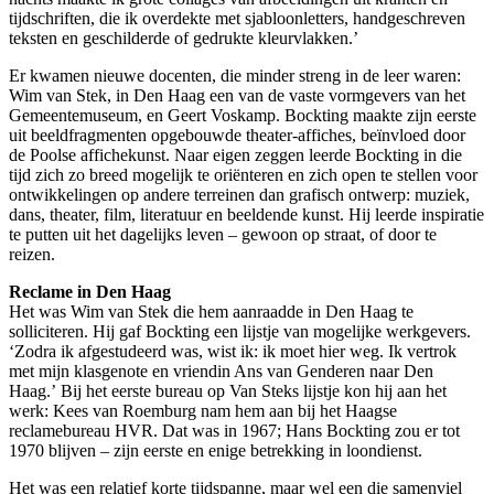
tijdschriften, die ik overdekte met sjabloonletters, handgeschreven
teksten en geschilderde of gedrukte kleurvlakken.’
Er kwamen nieuwe docenten, die minder streng in de leer waren:
Wim van Stek, in Den Haag een van de vaste vormgevers van het
Gemeentemuseum, en Geert Voskamp. Bockting maakte zijn eerste
uit beeldfragmenten opgebouwde theater-affiches, beïnvloed door
de Poolse affichekunst. Naar eigen zeggen leerde Bockting in die
tijd zich zo breed mogelijk te oriënteren en zich open te stellen voor
ontwikkelingen op andere terreinen dan grafisch ontwerp: muziek,
dans, theater, film, literatuur en beeldende kunst. Hij leerde inspiratie
te putten uit het dagelijks leven – gewoon op straat, of door te
reizen.
Reclame in Den Haag
Het was Wim van Stek die hem aanraadde in Den Haag te
solliciteren. Hij gaf Bockting een lijstje van mogelijke werkgevers.
‘Zodra ik afgestudeerd was, wist ik: ik moet hier weg. Ik vertrok
met mijn klasgenote en vriendin Ans van Genderen naar Den
Haag.’ Bij het eerste bureau op Van Steks lijstje kon hij aan het
werk: Kees van Roemburg nam hem aan bij het Haagse
reclamebureau HVR. Dat was in 1967; Hans Bockting zou er tot
1970 blijven – zijn eerste en enige betrekking in loondienst.
Het was een relatief korte tijdspanne, maar wel een die samenviel