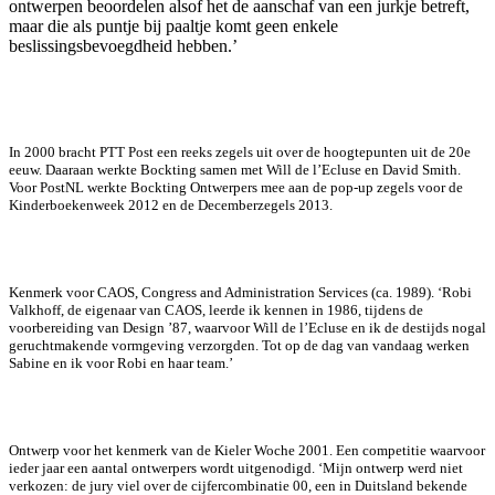
ontwerpen beoordelen alsof het de aanschaf van een jurkje betreft,
maar die als puntje bij paaltje komt geen enkele
beslissingsbevoegdheid hebben.’
In 2000 bracht PTT Post een reeks zegels uit over de hoogtepunten uit de 20e
eeuw. Daaraan werkte Bockting samen met Will de l’Ecluse en David Smith.
Voor PostNL werkte Bockting Ontwerpers mee aan de pop-up zegels voor de
Kinderboekenweek 2012 en de Decemberzegels 2013.
Kenmerk voor CAOS, Congress and Administration Services (ca. 1989). ‘Robi
Valkhoff, de eigenaar van CAOS, leerde ik kennen in 1986, tijdens de
voorbereiding van Design ’87, waarvoor Will de l’Ecluse en ik de destijds nogal
geruchtmakende vormgeving verzorgden. Tot op de dag van vandaag werken
Sabine en ik voor Robi en haar team.’
Ontwerp voor het kenmerk van de Kieler Woche 2001. Een competitie waarvoor
ieder jaar een aantal ontwerpers wordt uitgenodigd. ‘Mijn ontwerp werd niet
verkozen: de jury viel over de cijfercombinatie 00, een in Duitsland bekende