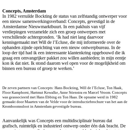
Concepts, Amsterdam
In 1982 verruilde Bockting de status van zelfstandig ontwerper voor
een nieuw samenwerkingsverband: Concepts, gevestigd in de
Amsterdamse Nieuwmarktbuurt. In een pakhuis van vijf
verdiepingen verzamelde zich een groep ontwerpers met
verschillende achtergronden. ‘Ik had niet lang daarvoor
kennisgemaakt met Will de l’Ecluse, die mij informeerde over de
ophanden zijnde oprichting van een nieuw ontwerpbureau. In de
loop der tijd had ik een interessante klantenkring opgebouwd die ik
graag een omvangrijker pakket zou willen aanbieden; in mijn eentje
kon ik dat niet. Ik stond daarom wel open voor de mogelijkheid om
binnen een bureau of groep te werken.’
De zeven partners van Concepts: Hans Bockting, Will de l’Ecluse, Ton Haak,
Floor Kamphorst, Hartmut Kowalke, Anne Stienstra en Marcel Vroom. Concepts
was geassocieerd met Hans Ebbing en Ton Haas. De opname werd in 1982
gemaakt door Maarten van de Velde voor de intro­ductiebrochure van het aan de
Kromboomssloot in Amsterdam gevestigde bureau.
Aanvankelijk was Concepts een multidisciplinair bureau dat
grafisch, ruimtelijk en industrieel ontwerp onder één dak bracht. De