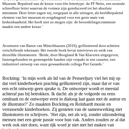
Museum. Bepalend was de keuze voor één lettertype: de FF Netto, een neutrale
schreefloze letter waarvan de vormen zijn gereduceerd tot het absolute
minimum. Deze letter zagen wij, toegepast in alle uitingen, als beeldbepalend
element van het museum en zorgdragend voor een grote mate van
herkenbaarheid. Het heeft niet zo mogen zijn: de beoordelingscommissie
maakte een andere keuze.’
Avonturen van Baron van Münchhausen (2010), geïllustreerd door achttien
verschillende tekenaars. Het tweede boek bevat interviews en werk van
diezelfde illustratoren. ‘Beide, door Hoogland & Van Klaveren uitgegeven,
linnengebonden en gestempelde banden zijn verpakt in een cassette, een
industrieel ontwerp van onze gewaardeerde collega Piet Gerards.’
Bockting: ‘In mijn werk als lid van de Penseeljury viel het mij op
dat veel kinderboeken prachtig geïllustreerd zijn, maar dat er van
een echt ontwerp geen sprake is. De ontwerper wordt er meestal
achteraf pas bij betrokken. Ik dacht: als je de volgorde nu eens
omdraait en de ontwerper eerst in dialoog laat gaan met de auteur en
de illustrator?’ Zo maakten Bockting en Reinhardt mooie en
verrassende kinderboeken. Zij genieten van de samenwerking met
illustratoren en schrijvers. ‘Het zijn, net als wij, zonder uitzondering
mensen met een grote passie voor hun vak. Anders zouden ze al dat
werk ook niet doen, want rijk word je niet met het maken van