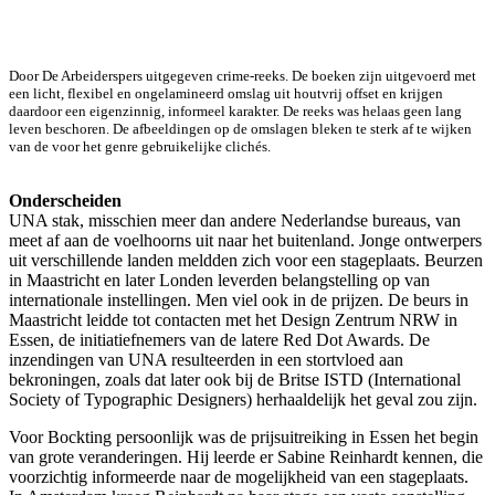
Door De Arbeiders­pers uitgegeven crime-­reeks. De boeken zijn uitgevoerd met
een licht, flexibel en ongelamineerd omslag uit houtvrij offset en krijgen
daardoor een eigenzinnig, informeel karakter. De reeks was helaas geen lang
leven beschoren. De afbeeldingen op de omslagen bleken te sterk af te wijken
van de voor het genre gebruikelijke clichés.
Onderscheiden
UNA stak, misschien meer dan andere Nederlandse bureaus, van
meet af aan de voelhoorns uit naar het buitenland. Jonge ontwerpers
uit verschillende landen meldden zich voor een stageplaats. Beurzen
in Maastricht en later Londen leverden belangstelling op van
internationale instellingen. Men viel ook in de prijzen. De beurs in
Maastricht leidde tot contacten met het Design Zentrum NRW in
Essen, de initiatiefnemers van de latere Red Dot Awards. De
inzendingen van UNA resulteerden in een stortvloed aan
bekroningen, zoals dat later ook bij de Britse ISTD (International
Society of Typographic Designers) herhaaldelijk het geval zou zijn.
Voor Bockting persoonlijk was de prijsuitreiking in Essen het begin
van grote veranderingen. Hij leerde er Sabine Reinhardt kennen, die
voorzichtig informeerde naar de mogelijkheid van een stageplaats.