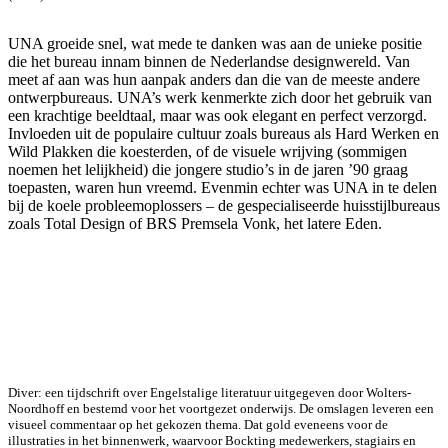
UNA groeide snel, wat mede te danken was aan de unieke positie
die het bureau innam binnen de Nederlandse designwereld. Van
meet af aan was hun aanpak anders dan die van de meeste andere
ontwerpbureaus. UNA’s werk kenmerkte zich door het gebruik van
een krachtige beeldtaal, maar was ook elegant en perfect verzorgd.
Invloeden uit de populaire cultuur zoals bureaus als Hard Werken en
Wild Plakken die koesterden, of de visuele wrijving (sommigen
noemen het lelijkheid) die jongere studio’s in de jaren ’90 graag
toepasten, waren hun vreemd. Evenmin echter was UNA in te delen
bij de koele probleemoplossers – de gespecialiseerde huisstijlbureaus
zoals Total Design of BRS Premsela Vonk, het latere Eden.
Diver: een tijdschrift over Engelstalige literatuur uitgegeven door Wolters-
Noordhoff en bestemd voor het voortgezet onderwijs. De omslagen leveren een
visueel commentaar op het gekozen thema. Dat gold eveneens voor de
illustraties in het binnenwerk, waarvoor Bockting medewerkers, stagiairs en