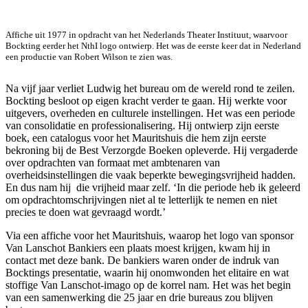
Affiche uit 1977 in opdracht van het Nederlands Theater Instituut, waarvoor
Bockting eerder het NthI logo ontwierp. Het was de eerste keer dat in Nederland
een productie van Robert Wilson te zien was.
Na vijf jaar verliet Ludwig het bureau om de wereld rond te zeilen.
Bockting besloot op eigen kracht verder te gaan. Hij werkte voor
uitgevers, overheden en culturele instellingen. Het was een periode
van consolidatie en professionalisering. Hij ontwierp zijn eerste
boek, een catalogus voor het Mauritshuis die hem zijn eerste
bekroning bij de Best Verzorgde Boeken opleverde. Hij vergaderde
over opdrachten van formaat met ambtenaren van
overheidsinstellingen die vaak beperkte bewegingsvrijheid hadden.
En dus nam hij die vrijheid maar zelf. ‘In die periode heb ik geleerd
om opdrachtomschrijvingen niet al te letterlijk te nemen en niet
precies te doen wat gevraagd wordt.’
Via een affiche voor het Mauritshuis, waarop het logo van sponsor
Van Lanschot Bankiers een plaats moest krijgen, kwam hij in
contact met deze bank. De bankiers waren onder de indruk van
Bocktings presentatie, waarin hij onomwonden het elitaire en wat
stoffige Van Lanschot-imago op de korrel nam. Het was het begin
van een samenwerking die 25 jaar en drie bureaus zou blijven