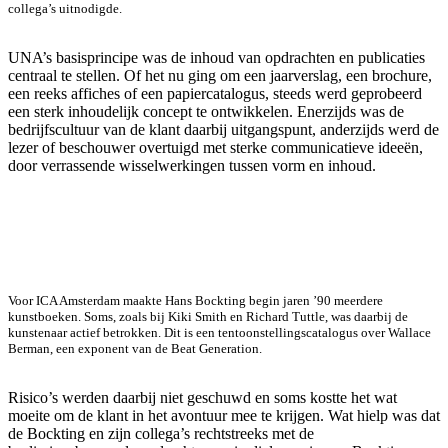
collega’s uitnodigde.
UNA’s basisprincipe was de inhoud van opdrachten en publicaties
centraal te stellen. Of het nu ging om een jaarverslag, een brochure,
een reeks affiches of een papiercatalogus, steeds werd geprobeerd
een sterk inhoudelijk concept te ontwikkelen. Enerzijds was de
bedrijfscultuur van de klant daarbij uitgangspunt, anderzijds werd de
lezer of beschouwer overtuigd met sterke communicatieve ideeën,
door verrassende wisselwerkingen tussen vorm en inhoud.
Voor ICA Amsterdam maakte Hans Bockting begin jaren ’90 meerdere
kunstboeken. Soms, zoals bij Kiki Smith en Richard Tuttle, was daarbij de
kunstenaar actief betrokken. Dit is een tentoonstellingscatalogus over Wallace
Berman, een exponent van de Beat Generation.
Risico’s werden daarbij niet geschuwd en soms kostte het wat
moeite om de klant in het avontuur mee te krijgen. Wat hielp was dat
de Bockting en zijn collega’s rechtstreeks met de