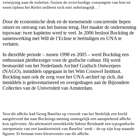
verwijzing naar de toiletten. Gezien de overvloedige consumptie van bier en
worst tijdens het Kieler zeilfeest toch niet onbelangrijk…’
Door de economische druk en de toenemende concurrentie liepen
omzet en omvang van het bureau terug. Het maakte de onderneming
topzwaar: twee kapiteins werd te veel. In 2006 besloot Bockting de
samenwerking met Will de l’Ecluse te beëindigen en UNA te
verlaten.
In diezelfde periode – tussen 1998 en 2005 – werd Bockting een
enthousiast pleitbezorger voor de grafische cultuur. Hij werd
bestuurslid van het Nederlands Archief Grafisch Ontwerpers
(NAGO), inmiddels opgegaan in het Wim Crouwel Instituut.
Bockting nam ook de zorg voor het UNA-archief op zich, dat
inmiddels is geïnventariseerd en overgedragen aan de Bijzondere
Collecties van de Universiteit van Amsterdam.
Voor dit affiche had Georg Baselitz op verzoek van het Stedelijk een beeld
aangeleverd dat naar Bocktings mening onmogelijk een aansprekend affiche
kon opleveren. Als alternatief ontwikkelde Sabine Reinhardt een typografische
interpretatie van een karakteristiek van Baselitz’ werk – de op zijn kop staande
figuren. Er bestaan twee kleurversies van dit affiche.