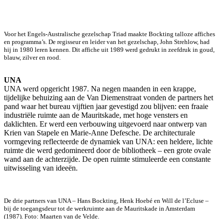
Voor het Engels-Australische gezelschap Triad maakte Bockting talloze affiches
en programma’s. De regisseur en leider van het gezelschap, John Strehlow, had
hij in 1980 leren kennen. Dit affiche uit 1989 werd gedrukt in zeefdruk in goud,
blauw, zilver en rood.
UNA
UNA werd opgericht 1987. Na negen maanden in een krappe,
tijdelijke behuizing aan de Van Diemenstraat vonden de partners het
pand waar het bureau vijftien jaar gevestigd zou blijven: een fraaie
industriële ruimte aan de Mauritskade, met hoge vensters en
daklichten. Er werd een verbouwing uitgevoerd naar ontwerp van
Krien van Stapele en Marie-Anne Defesche. De architecturale
vormgeving reflecteerde de dynamiek van UNA: een heldere, lichte
ruimte die werd gedomineerd door de bibliotheek – een grote ovale
wand aan de achterzijde. De open ruimte stimuleerde een constante
uitwisseling van ideeën.
De drie partners van UNA – Hans Bockting, Henk Hoebé en Will de l’Ecluse –
bij de toegangsdeur tot de werkruimte aan de Mauritskade in Amsterdam
(1987). Foto: Maarten van de Velde.