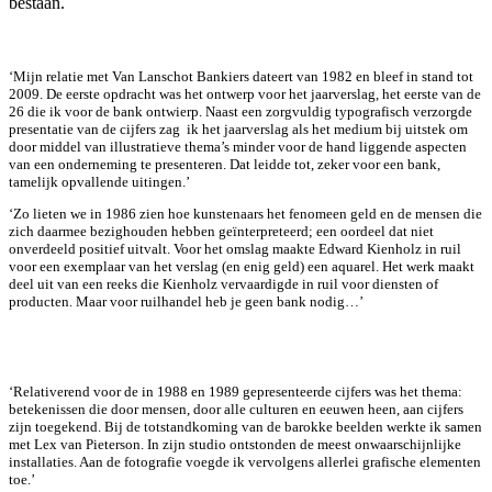
bestaan.
‘Mijn relatie met Van Lanschot Bankiers dateert van 1982 en bleef in stand tot
2009. De eerste opdracht was het ontwerp voor het jaarverslag, het eerste van de
26 die ik voor de bank ontwierp. Naast een zorgvuldig typografisch verzorgde
presentatie van de cijfers zag ik het jaarverslag als het medium bij uitstek om
door middel van illustratieve thema’s minder voor de hand liggende aspecten
van een onderneming te presenteren. Dat leidde tot, zeker voor een bank,
tamelijk opvallende uitingen.’
‘Zo lieten we in 1986 zien hoe kunstenaars het feno­meen geld en de mensen die
zich daarmee bezig­houden hebben geïnterpreteerd; een oordeel dat niet
onverdeeld positief uitvalt. Voor het omslag maakte Edward Kienholz in ruil
voor een exemplaar van het verslag (en enig geld) een aquarel. Het werk maakt
deel uit van een reeks die Kienholz vervaardigde in ruil voor diensten of
producten. Maar voor ruilhandel heb je geen bank nodig…’
‘Relativerend voor de in 1988 en 1989 gepresenteerde cijfers was het thema:
betekenissen die door mensen, door alle culturen en eeuwen heen, aan cijfers
zijn toegekend. Bij de totstandkoming van de barokke beelden werkte ik samen
met Lex van Pieterson. In zijn studio ontstonden de meest onwaarschijnlijke
installaties. Aan de fotografie voegde ik vervolgens allerlei grafische elementen
toe.’