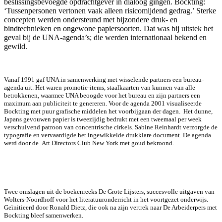
beslissingsbevoegde opdrachtgever in dialoog gingen. Bockting:
‘Tussenpersonen vertonen vaak alleen risicomijdend gedrag.’ Sterke
concepten werden ondersteund met bijzondere druk- en
bindtechnieken en ongewone papiersoorten. Dat was bij uitstek het
geval bij de UNA-agenda’s; die werden internationaal bekend en
gewild.
Vanaf 1991 gaf UNA in samenwerking met wisselende partners een bureau-
agenda uit. Het waren promotie-items, staalkaarten van kunnen van alle
betrokkenen, waarmee UNA beoogde voor het bureau en zijn partners een
maximum aan publiciteit te genereren. Voor de agenda 2001 visualiseerde
Bockting met puur grafische middelen het voorbijgaan der dagen. Het dunne,
Japans gevouwen papier is tweezijdig bedrukt met een tweemaal per week
verschuivend patroon van concentrische cirkels. Sabine Reinhardt verzorgde de
typografie en vervaardigde het ingewikkelde drukklare document. De agenda
werd door de Art Directors Club New York met goud bekroond.
Twee omslagen uit de boekenreeks De Grote Lijsters, succesvolle uitgaven van
Wolters-Noordhoff voor het literatuuronderricht in het voortgezet onderwijs.
Geïnitieerd door Ronald Dietz, die ook na zijn vertrek naar De Arbeiderpers met
Bockting bleef samenwerken.