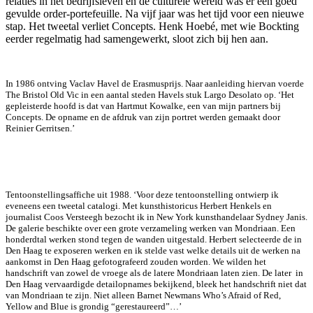
relaties in het bedrijfsleven en de culturele wereld was er een goed
gevulde order-portefeuille. Na vijf jaar was het tijd voor een nieuwe
stap. Het tweetal verliet Concepts. Henk Hoebé, met wie Bockting
eerder regelmatig had samengewerkt, sloot zich bij hen aan.
In 1986 ontving Vaclav Havel de Erasmusprijs. Naar aanleiding hiervan voerde
The Bristol Old Vic in een aantal steden Havels stuk Largo Desolato op. ‘Het
gepleisterde hoofd is dat van Hartmut Kowalke, een van mijn partners bij
Concepts. De opname en de afdruk van zijn portret werden gemaakt door
Reinier Gerritsen.’
Tentoonstellingsaffiche uit 1988. ‘Voor deze tentoonstelling ontwierp ik
eveneens een tweetal catalogi. Met kunsthistoricus Herbert Henkels en
journalist Coos Versteegh bezocht ik in New York kunsthandelaar Sydney Janis.
De galerie beschikte over een grote verzameling werken van Mondriaan. Een
honderdtal werken stond tegen de wanden uit­gestald. Herbert selecteerde de in
Den Haag te exposeren werken en ik stelde vast welke details uit de werken na
aankomst in Den Haag gefotografeerd zouden worden. We wilden het
handschrift van zowel de vroege als de latere Mondriaan laten zien. De later in
Den Haag vervaardigde detailopnames bekijkend, bleek het handschrift niet dat
van Mondriaan te zijn. Niet alleen Barnet Newmans Who’s Afraid of Red,
Yellow and Blue is grondig “gerestaureerd”…’