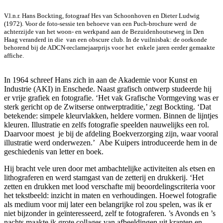
V.l.n.r. Hans Bockting, fotograaf Hes van Schoonhoven en Dieter Ludwig
(1972). Voor de foto-sessie ten behoeve van een Puch-brochure werd de
achterzijde van het woon- en werkpand aan de Bezuidenhoutseweg in Den
Haag veranderd in die van een obscure club. In de vuilnisbak: de oorkonde
behorend bij de ADCN-reclamejaarprijs voor het enkele jaren eerder gemaakte
affiche.
In 1964 schreef Hans zich in aan de Akademie voor Kunst en
Industrie (AKI) in Enschede. Naast grafisch ontwerp studeerde hij
er vrije grafiek en fotografie. ‘Het vak Grafische Vormgeving was er
sterk gericht op de Zwitserse ontwerptraditie,’ zegt Bockting. ‘Dat
betekende: simpele kleurvlakken, heldere vormen. Binnen de lijntjes
kleuren. Illustratie en zelfs fotografie speelden nauwelijks een rol.
Daarvoor moest je bij de afdeling Boekverzorging zijn, waar vooral
illustratie werd onderwezen.’ Abe Kuipers introduceerde hem in de
geschiedenis van letter en boek.
Hij bracht vele uren door met ambachtelijke activiteiten als etsen en
lithograferen en werd stamgast van de zetterij en drukkerij. ‘Het
zetten en drukken met lood verschafte mij beoordelingscriteria voor
het tekstbeeld: inzicht in maten en verhoudingen. Hoewel fotografie
als medium voor mij later een belangrijke rol zou spelen, was ik er
niet bijzonder in geïnteresseerd, zelf te fotograferen. ’s Avonds en ’s
nachts maakte ik grote collages van afbeeldingen uit kranten en