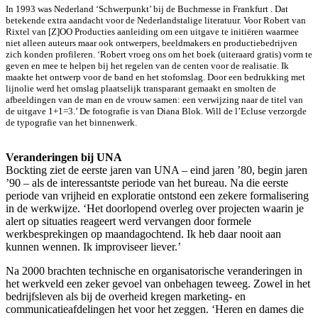
In 1993 was Nederland ‘Schwerpunkt’ bij de Buchmesse in Frankfurt . Dat
betekende extra aandacht voor de Nederlandstalige literatuur. Voor Robert van
Rixtel van [Z]OO Producties aanleiding om een uitgave te initiëren waarmee
niet alleen auteurs maar ook ontwerpers, beeldmakers en productiebedrijven
zich konden profileren. ‘Robert vroeg ons om het boek (uiteraard gratis) vorm te
geven en mee te helpen bij het regelen van de centen voor de realisatie. Ik
maakte het ontwerp voor de band en het stofomslag. Door een bedrukking met
lijnolie werd het omslag plaatselijk transparant gemaakt en smolten de
afbeeldingen van de man en de vrouw samen: een verwijzing naar de titel van
de uitgave 1+1=3.’ De fotografie is van Diana Blok. Will de l’Ecluse verzorgde
de typografie van het binnenwerk.
Veranderingen bij UNA
Bockting ziet de eerste jaren van UNA – eind jaren ’80, begin jaren
’90 – als de interessantste periode van het bureau. Na die eerste
periode van vrijheid en exploratie ontstond een zekere formalisering
in de werkwijze. ‘Het doorlopend overleg over projecten waarin je
alert op situaties reageert werd vervangen door formele
werkbesprekingen op maandagochtend. Ik heb daar nooit aan
kunnen wennen. Ik improviseer liever.’
Na 2000 brachten technische en organisatorische veranderingen in
het werkveld een zeker gevoel van onbehagen teweeg. Zowel in het
bedrijfsleven als bij de overheid kregen marketing- en
communicatieafdelingen het voor het zeggen. ‘Heren en dames die