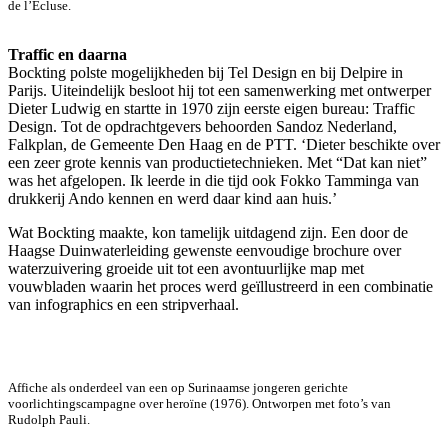
de l’Ecluse.
Traffic en daarna
Bockting polste mogelijkheden bij Tel Design en bij Delpire in
Parijs. Uiteindelijk besloot hij tot een samenwerking met ontwerper
Dieter Ludwig en startte in 1970 zijn eerste eigen bureau: Traffic
Design. Tot de opdrachtgevers behoorden Sandoz Nederland,
Falkplan, de Gemeente Den Haag en de PTT. ‘Dieter beschikte over
een zeer grote kennis van productietechnieken. Met “Dat kan niet”
was het afgelopen. Ik leerde in die tijd ook Fokko Tamminga van
drukkerij Ando kennen en werd daar kind aan huis.’
Wat Bockting maakte, kon tamelijk uitdagend zijn. Een door de
Haagse Duinwaterleiding gewenste eenvoudige brochure over
waterzuivering groeide uit tot een avontuurlijke map met
vouwbladen waarin het proces werd geïllustreerd in een combinatie
van infographics en een stripverhaal.
Affiche als onderdeel van een op Surinaamse jongeren gerichte
voorlichtingscampagne over heroïne (1976). Ontworpen met foto’s van
Rudolph Pauli.