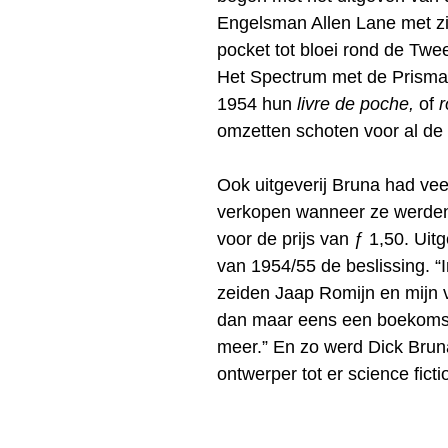
Engelsman Allen Lane met z
pocket tot bloei rond de Twe
Het Spectrum met de Prisma-
1954 hun
livre de poche,
of
r
omzetten schoten voor al de
Ook uitgeverij Bruna had veel 
verkopen wanneer ze werden
voor de prijs van ƒ 1,50. Ui
van 1954/55 de beslissing. “
zeiden Jaap Romijn en mijn v
dan maar eens een boekomsla
meer.” En zo werd Dick Bruna
ontwerper tot er science fict