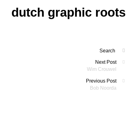
dutch graphic roots
Search
SEAR
for:
Berichtennaviga
Next Post
'
Wim Crouwel
Previous Post
Bob Noorda