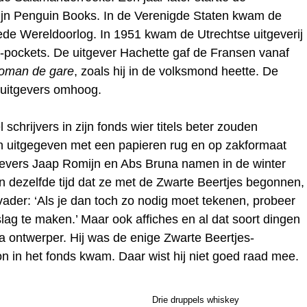
ijn Penguin Books. In de Verenigde Staten kwam de
ede Wereldoorlog. In 1951 kwam de Utrechtse uitgeverij
pockets. De uitgever Hachette gaf de Fransen vanaf
oman de gare
, zoals hij in de volksmond heette. De
 uitgevers omhoog.
schrijvers in zijn fonds wier titels beter zouden
 uitgegeven met een papieren rug en op zakformaat
tgevers Jaap Romijn en Abs Bruna namen in de winter
In dezelfde tijd dat ze met de Zwarte Beertjes begonnen,
ader: ‘Als je dan toch zo nodig moet tekenen, probeer
g te maken.’ Maar ook affiches en al dat soort dingen
 ontwerper. Hij was de enige Zwarte Beertjes-
ion in het fonds kwam. Daar wist hij niet goed raad mee.
Drie druppels whiskey