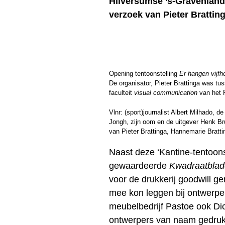
Hilversumse ’s-Gravenlan
verzoek van Pieter Bratting
Opening tentoonstelling
Er hangen vijf
De organisator, Pieter Brattinga was tu
faculteit
visual communication
van het P
Vlnr: (sport)journalist Albert Milhado, 
Jongh, zijn oom en de uitgever Henk Br
van Pieter Brattinga, Hannemarie Bratti
Naast deze ‘Kantine-tentoonst
gewaardeerde
Kwadraatbla
voor de drukkerij goodwill g
mee kon leggen bij ontwerpe
meubelbedrijf Pastoe ook Dick
ontwerpers van naam gedrukt