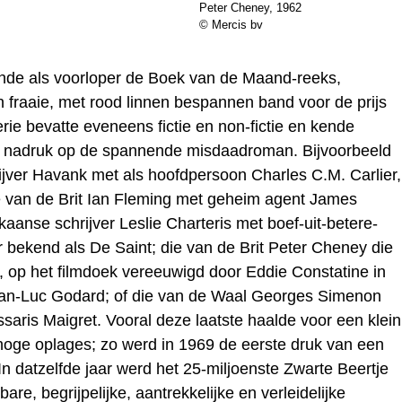
Peter Cheney, 1962
© Mercis bv
nde als voorloper de Boek van de Maand-reeks,
 fraaie, met rood linnen bespannen band voor de prijs
rie bevatte eveneens fictie en non-fictie en kende
e nadruk op de spannende misdaadroman. Bijvoorbeeld
ijver Havank met als hoofdpersoon Charles C.M. Carlier,
 van de Brit Ian Fleming met geheim agent James
aanse schrijver Leslie Charteris met boef-uit-betere-
 bekend als De Saint; die van de Brit Peter Cheney die
 op het filmdoek vereeuwigd door Eddie Constatine in
an-Luc Godard; of die van de Waal Georges Simenon
ssaris Maigret. Vooral deze laatste haalde voor een klein
hoge oplages; zo werd in 1969 de eerste druk van een
In datzelfde jaar werd het 25-miljoenste Zwarte Beertje
re, begrijpelijke, aantrekkelijke en verleidelijke