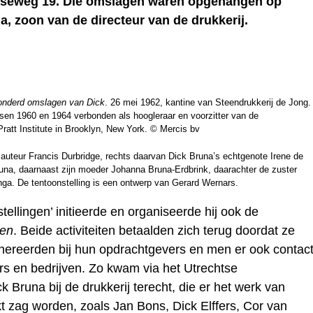
dseweg 19. Die omslagen waren opgehangen op
a, zoon van de directeur van de drukkerij.
honderd omslagen van Dick
. 26 mei 1962, kantine van Steendrukkerij de Jong.
ssen 1960 en 1964 verbonden als hoogleraar en voorzitter van de
ratt Institute in Brooklyn, New York. © Mercis bv
de auteur Francis Durbridge, rechts daarvan Dick Bruna’s echtgenote Irene de
una, daarnaast zijn moeder Johanna Bruna-Erdbrink, daarachter de zuster
nga. De tentoonstelling is een ontwerp van Gerard Wernars.
ellingen’ initieerde en organiseerde hij ook de
den
. Beide activiteiten betaalden zich terug doordat ze
enereerden bij hun opdrachtgevers en men er ook contac
rs en bedrijven. Zo kwam via het Utrechtse
 Bruna bij de drukkerij terecht, die er het werk van
 zag worden, zoals Jan Bons, Dick Elffers, Cor van