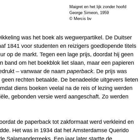
Maigret en het lijk zonder hoofd
George Simeon, 1959
© Mercis bv
wikkeling was het boek als wegwerpartikel. De Duitser
af 1841 voor studenten en reizigers goedlopende titels
uur op de markt. Tegen een lage prijs, doordat hij geen
n band om het boekblok liet slaan, maar een papieren
 gedrukt – vanwaar de naam
paperback
. De prijs was
 geen rechten betaalde. De benadeelde uitgevers lieten
mdat diens boeken veelal na de reis of lezing werden
iële, gebonden versie werd aangeschaft. Zo werden
oordat de paperback tot zakformaat werd verkleind en
reidde. Het was in 1934 dat het Amsterdamse Querido
e Salamanderreeks. Een jaar later startte de