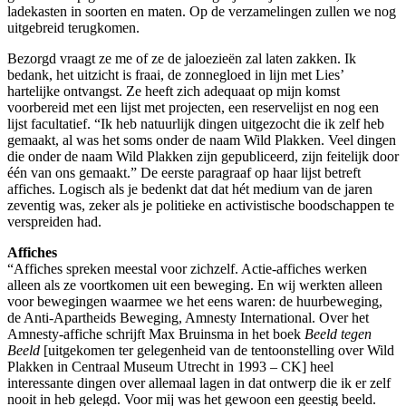
ladekasten in soorten en maten. Op de verzamelingen zullen we nog
uitgebreid terugkomen.
Bezorgd vraagt ze me of ze de jaloezieën zal laten zakken. Ik
bedank, het uitzicht is fraai, de zonnegloed in lijn met Lies’
hartelijke ontvangst. Ze heeft zich adequaat op mijn komst
voorbereid met een lijst met projecten, een reservelijst en nog een
lijst facultatief. “Ik heb natuurlijk dingen uitgezocht die ik zelf heb
gemaakt, al was het soms onder de naam Wild Plakken. Veel dingen
die onder de naam Wild Plakken zijn gepubliceerd, zijn feitelijk door
één van ons gemaakt.” De eerste paragraaf op haar lijst betreft
affiches. Logisch als je bedenkt dat dat hét medium van de jaren
zeventig was, zeker als je politieke en activistische boodschappen te
verspreiden had.
Affiches
“Affiches spreken meestal voor zichzelf. Actie-affiches werken
alleen als ze voortkomen uit een beweging. En wij werkten alleen
voor bewegingen waarmee we het eens waren: de huurbeweging,
de Anti-Apartheids Beweging, Amnesty International. Over het
Amnesty-affiche schrijft Max Bruinsma in het boek
Beeld tegen
Beeld
[uitgekomen ter gelegenheid van de tentoonstelling over Wild
Plakken in Centraal Museum Utrecht in 1993 – CK] heel
interessante dingen over allemaal lagen in dat ontwerp die ik er zelf
nooit in heb gelegd. Voor mij was het gewoon een geestig beeld.