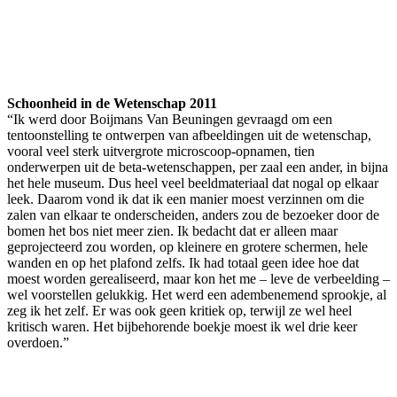
Schoonheid in de Wetenschap 2011
“Ik werd door Boijmans Van Beuningen gevraagd om een
tentoonstelling te ontwerpen van afbeeldingen uit de wetenschap,
vooral veel sterk uitvergrote microscoop-opnamen, tien
onderwerpen uit de beta-wetenschappen, per zaal een ander, in bijna
het hele museum. Dus heel veel beeldmateriaal dat nogal op elkaar
leek. Daarom vond ik dat ik een manier moest verzinnen om die
zalen van elkaar te onderscheiden, anders zou de bezoeker door de
bomen het bos niet meer zien. Ik bedacht dat er alleen maar
geprojecteerd zou worden, op kleinere en grotere schermen, hele
wanden en op het plafond zelfs. Ik had totaal geen idee hoe dat
moest worden gerealiseerd, maar kon het me – leve de verbeelding –
wel voorstellen gelukkig. Het werd een adembenemend sprookje, al
zeg ik het zelf. Er was ook geen kritiek op, terwijl ze wel heel
kritisch waren. Het bijbehorende boekje moest ik wel drie keer
overdoen.”