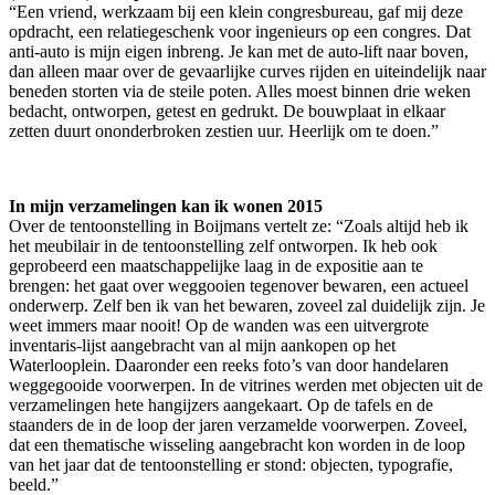
“Een vriend, werkzaam bij een klein congresbureau, gaf mij deze
opdracht, een relatiegeschenk voor ingenieurs op een congres. Dat
anti-auto is mijn eigen inbreng. Je kan met de auto-lift naar boven,
dan alleen maar over de gevaarlijke curves rijden en uiteindelijk naar
beneden storten via de steile poten. Alles moest binnen drie weken
bedacht, ontworpen, getest en gedrukt. De bouwplaat in elkaar
zetten duurt ononderbroken zestien uur. Heerlijk om te doen.”
In mijn verzamelingen kan ik wonen 2015
Over de tentoonstelling in Boijmans vertelt ze: “Zoals altijd heb ik
het meubilair in de tentoonstelling zelf ontworpen. Ik heb ook
geprobeerd een maatschappelijke laag in de expositie aan te
brengen: het gaat over weggooien tegenover bewaren, een actueel
onderwerp. Zelf ben ik van het bewaren, zoveel zal duidelijk zijn. Je
weet immers maar nooit! Op de wanden was een uitvergrote
inventaris-lijst aangebracht van al mijn aankopen op het
Waterlooplein. Daaronder een reeks foto’s van door handelaren
weggegooide voorwerpen. In de vitrines werden met objecten uit de
verzamelingen hete hangijzers aangekaart. Op de tafels en de
staanders de in de loop der jaren verzamelde voorwerpen. Zoveel,
dat een thematische wisseling aangebracht kon worden in de loop
van het jaar dat de tentoonstelling er stond: objecten, typografie,
beeld.”