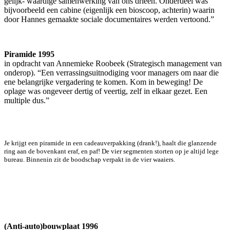
gelijk- waardige samenwerking van ons drieën. Onderdeel was
bijvoorbeeld een cabine (eigenlijk een bioscoop, achterin) waarin
door Hannes gemaakte sociale documentaires werden vertoond.”
Piramide 1995
in opdracht van Annemieke Roobeek (Strategisch management van
onderop). “Een verrassingsuitnodiging voor managers om naar die
ene belangrijke vergadering te komen. Kom in beweging! De
oplage was ongeveer dertig of veertig, zelf in elkaar gezet. Een
multiple dus.”
Je krijgt een piramide in een cadeauverpakking (drank!), haalt die glanzende
ring aan de bovenkant eraf, en paf! De vier segmenten storten op je altijd lege
bureau. Binnenin zit de boodschap verpakt in de vier waaiers.
(Anti-auto)bouwplaat 1996