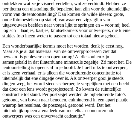
ontdekken wat ze je visueel vertellen, wat ze verbindt. Hebben ze
per thema een uitstraling die bepalend kan zijn voor de uiteindelijke
vorm van de tentoonstelling? Dan komen de wilde ideeën: grote,
oude fototoestellen op statief, vanwaar een zigzaglijn van
uitgevouwen beelden naar voren lijkt te springen en – voor mij heel
logisch – laadjes, kastjes, knutselkamers voor ontwerpers, die kleine
stukjes foto ineen weten te passen tot een totaal nieuw geheel.
Een wonderbaarlijke kermis moet het worden, denk je eerst nog.
Maar als je al dat materiaal van de ontwerpprocessen ziet dat
bewaard is gebleven: een openbaring! Al die spullen zijn
samengebald in dat flinterdunne minuscule zegeltje. Zó moet het. De
tentoonstelling is opeens af in je hoofd. Je hoeft niks te ontwerpen,
er is geen verhaal, er is alleen die voortdurende concentratie tot
uiteindelijk dat ene dingetje over is. Als ontwerper gooi je steeds
dingen weg, het wordt steeds scherper, te vergelijken met een beeld
dat door een lens wordt geprojecteerd. Zo kwam de ruimtelijke
constructie tot stand. Per postzegel werden de bijbehorende foto’s
getoond, van boven naar beneden, culminerend in een apart plaatje
waarop het resultaat, de postzegel, getoond werd. Dat het
uiteindelijk op een arena leek van met elkaar concurrerende
ontwerpers was een onverwacht cadeautje.”