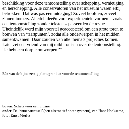
beschikking voor deze tentoonstelling over schepping, vernietiging
en herschepping. Alle conservatoren van het museum waren erbij
betrokken. Dat was pas een uitdaging! Zoveel hoofden, zoveel
zinnen immers. Allerlei ideeën voor experimentele vormen – zoals
een tentoonstelling zonder teksten – passeerden de revue.
Uiteindelijk werd mijn voorstel geaccepteerd om een grote toren te
bouwen van ‘taartpunten’, zodat alle onderwerpen in het midden
samenkwamen. Daar zouden van alle thema’s projecties komen.
Later zei een vriend van mij mild ironisch over de tentoonstelling:
‘Je hebt een dorpje ontworpen!’”
Eén van de bijna zestig plattegronden voor de tentoonstelling
boven: Schets voor een vitrine
onder: De ‘ritmecarrousel’ (een alternatief notensysteem), van Hans Hoeksema,
foto: Ernst Moritz