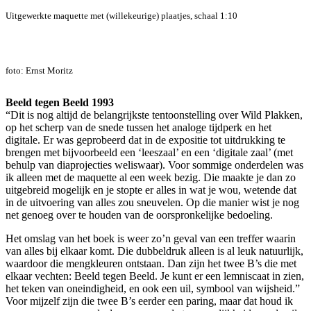
Uitgewerkte maquette met (willekeurige) plaatjes, schaal 1:10
foto: Ernst Moritz
Beeld tegen Beeld 1993
“Dit is nog altijd de belangrijkste tentoonstelling over Wild Plakken,
op het scherp van de snede tussen het analoge tijdperk en het
digitale. Er was geprobeerd dat in de expositie tot uitdrukking te
brengen met bijvoorbeeld een ‘leeszaal’ en een ‘digitale zaal’ (met
behulp van diaprojecties weliswaar). Voor sommige onderdelen was
ik alleen met de maquette al een week bezig. Die maakte je dan zo
uitgebreid mogelijk en je stopte er alles in wat je wou, wetende dat
in de uitvoering van alles zou sneuvelen. Op die manier wist je nog
net genoeg over te houden van de oorspronkelijke bedoeling.
Het omslag van het boek is weer zo’n geval van een treffer waarin
van alles bij elkaar komt. Die dubbeldruk alleen is al leuk natuurlijk,
waardoor die mengkleuren ontstaan. Dan zijn het twee B’s die met
elkaar vechten: Beeld tegen Beeld. Je kunt er een lemniscaat in zien,
het teken van oneindigheid, en ook een uil, symbool van wijsheid.”
Voor mijzelf zijn die twee B’s eerder een paring, maar dat houd ik