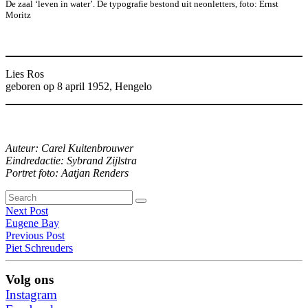
De zaal ‘leven in water’. De typografie bestond uit neonletters, foto: Ernst
Moritz
Lies Ros
geboren op 8 april 1952, Hengelo
Auteur:
Carel Kuitenbrouwer
Eindredactie: Sybrand Zijlstra
Portret foto: Aatjan Renders
Search
Search
for:
Berichtennavigatie
Next Post
'
Eugene Bay
Previous Post
Piet Schreuders
Volg ons
Instagram