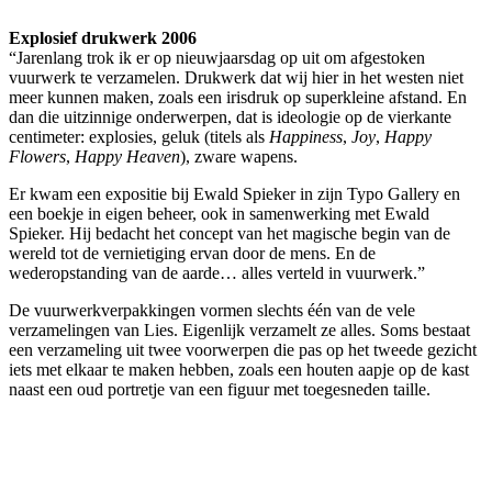
Explosief drukwerk 2006
“Jarenlang trok ik er op nieuwjaarsdag op uit om afgestoken
vuurwerk te verzamelen. Drukwerk dat wij hier in het westen niet
meer kunnen maken, zoals een irisdruk op superkleine afstand. En
dan die uitzinnige onderwerpen, dat is ideologie op de vierkante
centimeter: explosies, geluk (titels als
Happiness
,
Joy
,
Happy
Flowers
,
Happy Heaven
), zware wapens.
Er kwam een expositie bij Ewald Spieker in zijn Typo Gallery en
een boekje in eigen beheer, ook in samenwerking met Ewald
Spieker. Hij bedacht het concept van het magische begin van de
wereld tot de vernietiging ervan door de mens. En de
wederopstanding van de aarde… alles verteld in vuurwerk.”
De vuurwerkverpakkingen vormen slechts één van de vele
verzamelingen van Lies. Eigenlijk verzamelt ze alles. Soms bestaat
een verzameling uit twee voorwerpen die pas op het tweede gezicht
iets met elkaar te maken hebben, zoals een houten aapje op de kast
naast een oud portretje van een figuur met toegesneden taille.