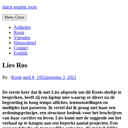
Skip
dutch graphic roots
to
content
Menu
Close
Artikelen
Roots
Vrienden
Nieuwsbrief
Contact
English
Lies Ros
By :
Roots
april 8, 1952
augustus 3, 2021
De eerste keer dat ik met Lies afspreek om dit Roots-deeltje te
bespreken, heeft zij een laptop mee waarop ze direct na de
begroeting in hoog tempo affiches, tentoonstellingen en
multiples laat passeren. Ik vertel dat ik graag met haar een
ordeningsprincipe, een structuur bedenk voor het beschrijven
van haar carrière en leven. Lies komt met de suggestie om het
verhaal op te hangen aan een beperkt aantal projecten. Een