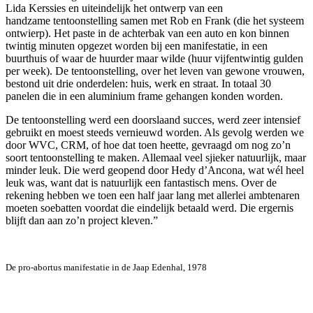
Lida Kerssies en uiteindelijk het ontwerp van een
handzame tentoonstelling samen met Rob en Frank (die het systeem
ontwierp). Het paste in de achterbak van een auto en kon binnen
twintig minuten opgezet worden bij een manifestatie, in een
buurthuis of waar de huurder maar wilde (huur vijfentwintig gulden
per week). De tentoonstelling, over het leven van gewone vrouwen,
bestond uit drie onderdelen: huis, werk en straat. In totaal 30
panelen die in een aluminium frame gehangen konden worden.
De tentoonstelling werd een doorslaand succes, werd zeer intensief
gebruikt en moest steeds vernieuwd worden. Als gevolg werden we
door WVC, CRM, of hoe dat toen heette, gevraagd om nog zo’n
soort tentoonstelling te maken. Allemaal veel sjieker natuurlijk, maar
minder leuk. Die werd geopend door Hedy d’Ancona, wat wél heel
leuk was, want dat is natuurlijk een fantastisch mens. Over de
rekening hebben we toen een half jaar lang met allerlei ambtenaren
moeten soebatten voordat die eindelijk betaald werd. Die ergernis
blijft dan aan zo’n project kleven.”
De pro-abortus manifestatie in de Jaap Edenhal, 1978