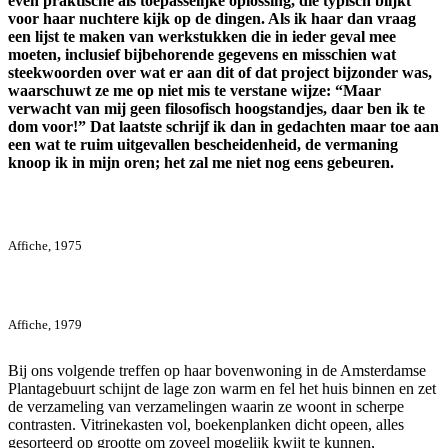
even praktische als toepasselijke oplossing, die typisch blijkt
voor haar nuchtere kijk op de dingen. Als ik haar dan vraag
een lijst te maken van werkstukken die in ieder geval mee
moeten, inclusief bijbehorende gegevens en misschien wat
steekwoorden over wat er aan dit of dat project bijzonder was,
waarschuwt ze me op niet mis te verstane wijze: “Maar
verwacht van mij geen filosofisch hoogstandjes, daar ben ik te
dom voor!” Dat laatste schrijf ik dan in gedachten maar toe aan
een wat te ruim uitgevallen bescheidenheid, de vermaning
knoop ik in mijn oren; het zal me niet nog eens gebeuren.
Affiche, 1975
Affiche, 1979
Bij ons volgende treffen op haar bovenwoning in de Amsterdamse
Plantagebuurt schijnt de lage zon warm en fel het huis binnen en zet
de verzameling van verzamelingen waarin ze woont in scherpe
contrasten. Vitrinekasten vol, boekenplanken dicht opeen, alles
gesorteerd op grootte om zoveel mogelijk kwijt te kunnen,