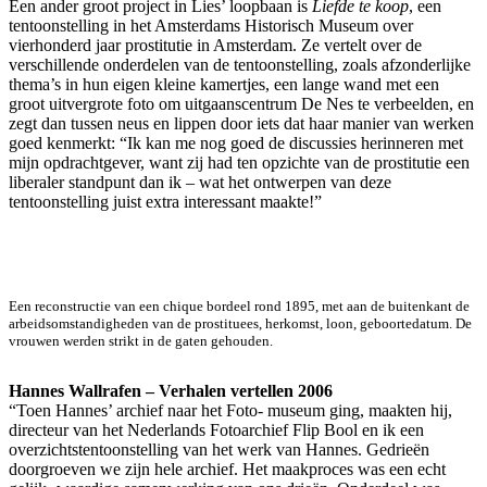
Een ander groot project in Lies’ loopbaan is
Liefde te koop
, een
tentoonstelling in het Amsterdams Historisch Museum over
vierhonderd jaar prostitutie in Amsterdam. Ze vertelt over de
verschillende onderdelen van de tentoonstelling, zoals afzonderlijke
thema’s in hun eigen kleine kamertjes, een lange wand met een
groot uitvergrote foto om uitgaanscentrum De Nes te verbeelden, en
zegt dan tussen neus en lippen door iets dat haar manier van werken
goed kenmerkt: “Ik kan me nog goed de discussies herinneren met
mijn opdrachtgever, want zij had ten opzichte van de prostitutie een
liberaler standpunt dan ik – wat het ontwerpen van deze
tentoonstelling juist extra interessant maakte!”
Een reconstructie van een chique bordeel rond 1895, met aan de buitenkant de
arbeidsomstandigheden van de prostituees, herkomst, loon, geboortedatum. De
vrouwen werden strikt in de gaten gehouden.
Hannes Wallrafen – Verhalen vertellen 2006
“Toen Hannes’ archief naar het Foto- museum ging, maakten hij,
directeur van het Nederlands Fotoarchief Flip Bool en ik een
overzichtstentoonstelling van het werk van Hannes. Gedrieën
doorgroeven we zijn hele archief. Het maakproces was een echt