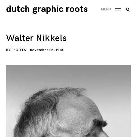
Skip
dutch graphic roots
Searc
MENU
to
SEA
for:
content
'
Walter Nikkels
BY :
ROOTS
november 25, 1940